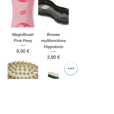
MagicBrush
Brosse
Pink Pony
multifonctions
Hippotonic
Prix
6,00 €
Prix
3,90 €
Brosse de
Bouchon Dandy
massage Borstiq
Prix
4,90 €