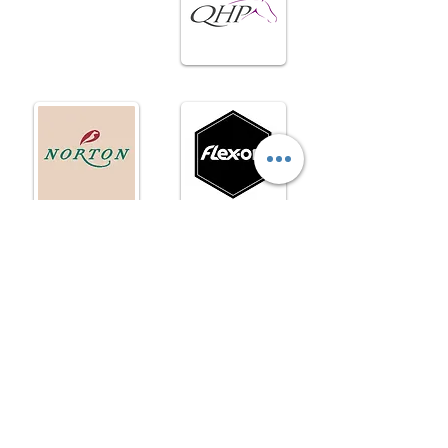
Norton
Flex-on
GEM
Hippotonic