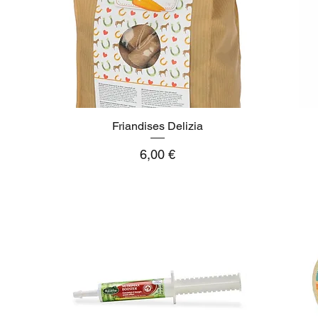
Friandises Delizia
Aperçu rapide
Prix
6,00 €