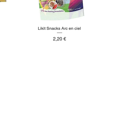
Likit Snacks Arc en ciel
Aperçu rapide
Prix
2,20 €