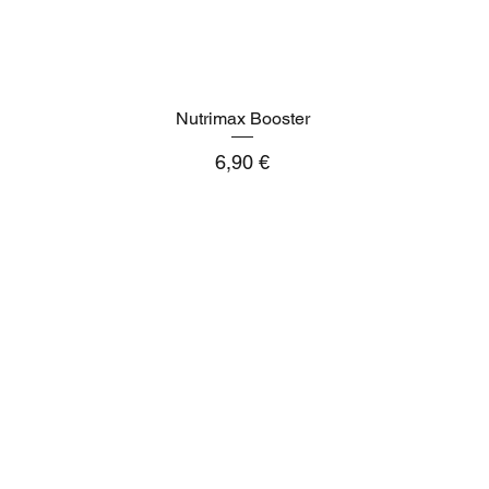
Nutrimax Booster
Aperçu rapide
Prix
6,90 €