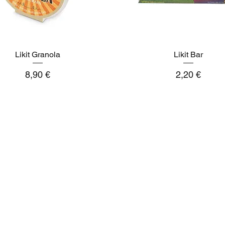
Likit Granola
Aperçu rapide
Aperçu rapide
Likit Bar
Prix
Prix
8,90 €
2,20 €