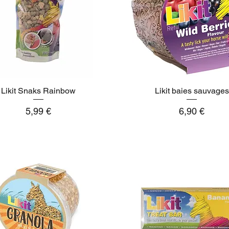
Likit Snaks Rainbow
Aperçu rapide
Likit baies sauvages
Aperçu rapide
Prix
Prix
5,99 €
6,90 €