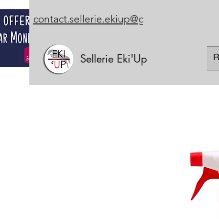
contact.sellerie.ekiup@gmail.com
Sellerie Eki'Up