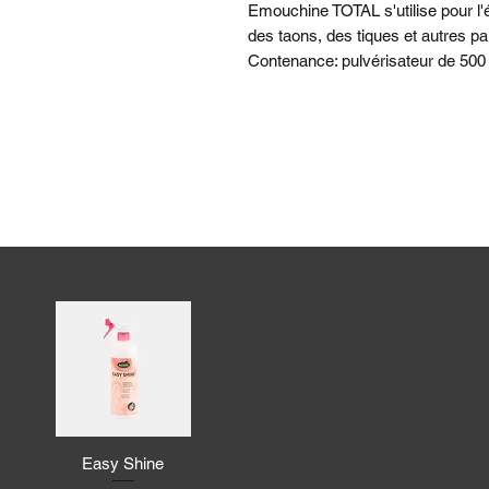
Emouchine TOTAL s'utilise pour l
des taons, des tiques et autres p
Contenance: pulvérisateur de 500
Aperçu rapide
Easy Shine